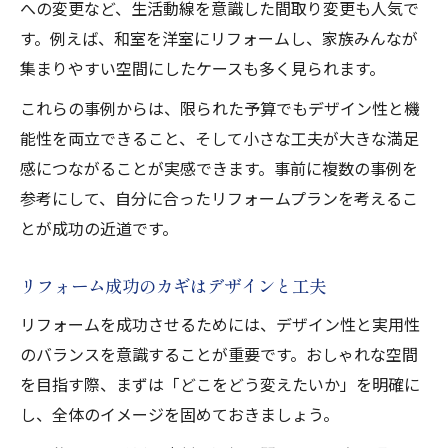
への変更など、生活動線を意識した間取り変更も人気で
リビングを安くおしゃれにリフォームする
す。例えば、和室を洋室にリフォームし、家族みんなが
方法
集まりやすい空間にしたケースも多く見られます。
リビングリフォームのトレンドと実例紹介
フルリフォームと建て替え費用の違いを徹底考
これらの事例からは、限られた予算でもデザイン性と機
察
能性を両立できること、そして小さな工夫が大きな満足
感につながることが実感できます。事前に複数の事例を
リフォームと建て替え費用の違いを比較解
参考にして、自分に合ったリフォームプランを考えるこ
説
とが成功の近道です。
フルリフォームでおしゃれを叶える費用目
安
リフォーム成功のカギはデザインと工夫
建て替えよりリフォームが安い理由を探る
リフォームを成功させるためには、デザイン性と実用性
リフォームと建て替えのコスパを徹底分析
のバランスを意識することが重要です。おしゃれな空間
おしゃれリフォームと新築の費用チェック
を目指す際、まずは「どこをどう変えたいか」を明確に
し、全体のイメージを固めておきましょう。