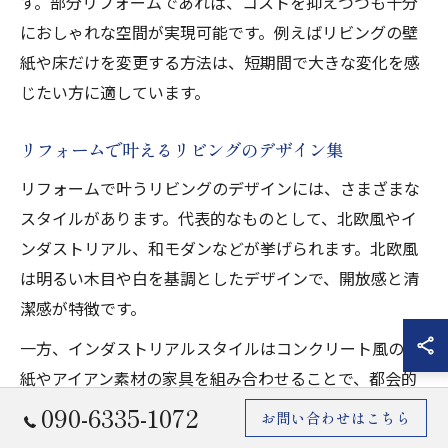
す。部分リフォームであれば、コストを抑えつつも十分
におしゃれな空間が実現可能です。例えばリビングの壁
紙や床だけを変更する方法は、短期間で大きな変化を感
じたい方に適しています。
リフォームで叶えるリビングのデザイン集
リフォームで叶うリビングのデザインには、さまざまな
スタイルがあります。代表的なものとして、北欧風やイ
ンダストリアル、和モダンなどが挙げられます。北欧風
は明るい木目や白を基調としたデザインで、開放感と清
潔感が特徴です。
一方、インダストリアルスタイルはコンクリート風の壁
紙やアイアン素材の家具を組み合わせることで、都会的
でおしゃれな雰囲気に仕上がります。和モダンは畳スペ
090-6335-1072
お問い合わせはこちら
ースや障子風のパーティションを取り入れることで、和