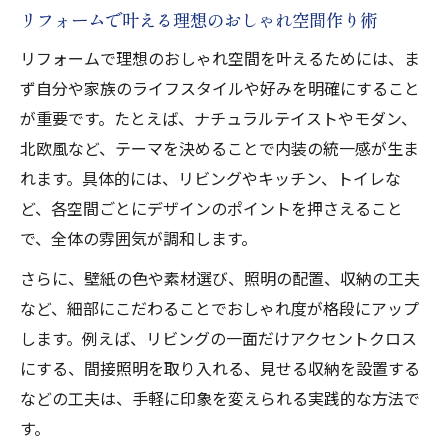
低予算で実現するおしゃれリフォーム実例
リフォームで叶える理想のおしゃれ空間作り術
コスパ重視のおしゃれリフォーム事例集
リフォームで理想のおしゃれ空間を叶えるためには、ま
おしゃれと安さを両立したリフォーム事例
ず自分や家族のライフスタイルや好みを明確にすること
部分リフォームで叶うおしゃれ空間の工夫
が重要です。たとえば、ナチュラルテイストやモダン、
費用を抑えて楽しむおしゃれリフォーム法
北欧風など、テーマを決めることで内装の統一感が生ま
れます。具体的には、リビングやキッチン、トイレな
部分リフォームでおしゃれに変身する具体策
ど、各空間ごとにデザインのポイントを押さえること
部分リフォームでおしゃれ空間を演出する
で、全体の雰囲気が調和します。
方法
さらに、壁紙の色や素材選び、照明の配置、収納の工夫
リフォームで叶える部分的なデザイン変化
など、細部にこだわることでおしゃれ度が格段にアップ
おしゃれリフォームは部分ごとに工夫が鍵
します。例えば、リビングの一面だけアクセントクロス
壁や床のリフォームで印象をおしゃれに一
にする、間接照明を取り入れる、見せる収納を設置する
新
などの工夫は、手軽に印象を変えられる実践的な方法で
リビングや水回りの部分リフォーム実例
す。
壁紙選びがおしゃれリフォームを左右する理由