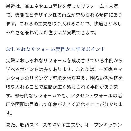
最近は、省エネやエコ素材を使ったリフォームも人気
おしゃれなリフォームは壁紙選びが重要
で、機能性とデザイン性の両立が求められる傾向にあり
リフォームで変わるおしゃれ壁紙の選び方
ます。これらの工夫を取り入れることで、快適さとおし
壁紙次第でおしゃれ度がアップするリフォ
ゃれさを兼ね備えた住まいが実現できます。
ーム
リフォームで人気のおしゃれ壁紙デザイン
おしゃれなリフォーム実例から学ぶポイント
リフォームに最適な壁紙カラーと質感とは
実際におしゃれなリフォームを成功させている事例から
リビングを彩るリフォームのおしゃれアイデア
学べるポイントは多くあります。たとえば、一軒家やマ
集
ンションのリビングで壁紙を張り替え、明るい色や柄を
リビングをおしゃれにリフォームするアイ
取り入れることで空間が広く感じられる事例がありま
デア
す。部分的なリフォームでも、アクセントウォールの活
用や照明の見直しで印象が大きく変わることが分かりま
おしゃれリフォームで変えるリビングの印
す。
象
リフォームで叶えるリビングのデザイン集
また、収納スペースを増やす工夫や、オープンキッチン