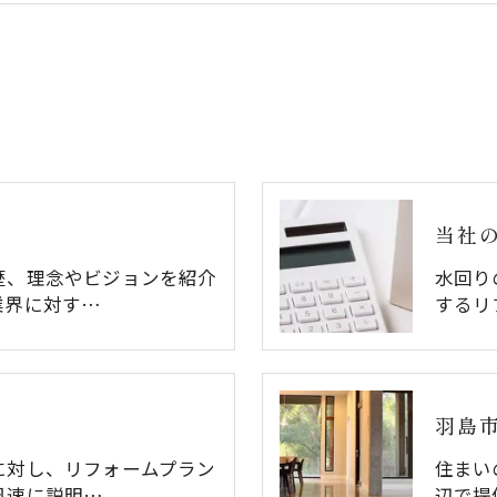
当社
歴、理念やビジョンを紹介
水回り
業界に対す…
するリ
羽島
に対し、リフォームプラン
住まい
迅速に説明…
辺で提