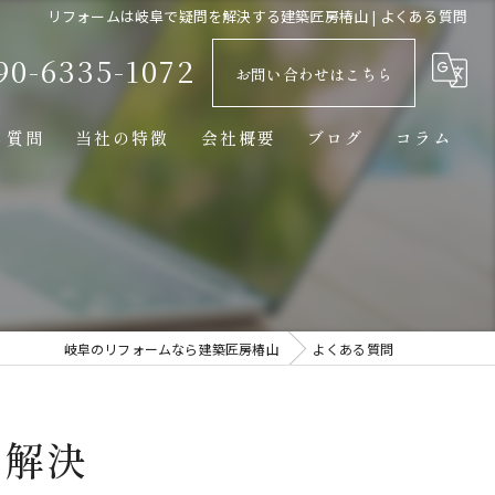
リフォームは岐阜で疑問を解決する建築匠房椿山 | よくある質問
90-6335-1072
お問い合わせはこちら
る質問
当社の特徴
会社概要
ブログ
コラム
羽島郡笠松町のリフォーム
羽島市のリフォーム
名古屋市のリフォーム
岐阜のリフォームなら建築匠房椿山
よくある質問
水回り
外壁塗装
を解決