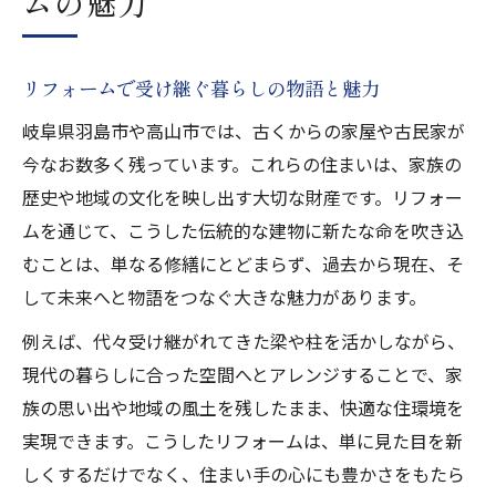
ムの魅力
創設期の技術で支える安心リフォーム術
熟練職人が手掛けるリフォームの信頼感
リフォームで受け継ぐ暮らしの物語と魅力
伝統建築技術を継承したリフォームの強み
リフォームで守る家族の安全と安心空間
岐阜県羽島市や高山市では、古くからの家屋や古民家が
今なお数多く残っています。これらの住まいは、家族の
住まいに地域文化を映す改修の知恵
歴史や地域の文化を映し出す大切な財産です。リフォー
リフォームで実現する地域文化の継承法
ムを通じて、こうした伝統的な建物に新たな命を吹き込
高山市の文化を活かすリフォームの工夫
むことは、単なる修繕にとどまらず、過去から現在、そ
伝統と現代が融合する改修リフォーム術
して未来へと物語をつなぐ大きな魅力があります。
リフォームで感じる地域の温もりと個性
例えば、代々受け継がれてきた梁や柱を活かしながら、
地域文化を映すリフォーム設計のポイント
現代の暮らしに合った空間へとアレンジすることで、家
岐阜県で叶える快適な住まい作り術
族の思い出や地域の風土を残したまま、快適な住環境を
リフォームで実現する快適な住環境作り
実現できます。こうしたリフォームは、単に見た目を新
岐阜県特有の気候に適したリフォーム術
しくするだけでなく、住まい手の心にも豊かさをもたら