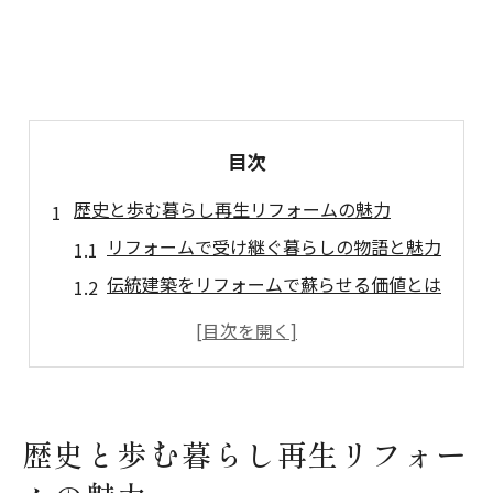
目次
歴史と歩む暮らし再生リフォームの魅力
リフォームで受け継ぐ暮らしの物語と魅力
伝統建築をリフォームで蘇らせる価値とは
高山市の歴史を生かすリフォームのコツ
リフォームが叶える快適な住環境の再生
古民家再生と地域のリフォーム事例紹介
創設の伝統技法を活かす安心リフォーム
歴史と歩む暮らし再生リフォー
リフォームに活きる伝統技法の魅力解説