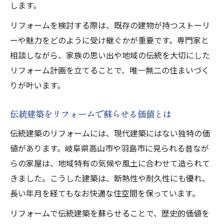
省エネと断熱を両立するリフォームの工夫
します。
暮らしやすさを追求したリフォーム提案
リフォームを検討する際は、既存の建物が持つストーリ
リフォーム会社選びで快適さを高める方法
ーや魅力をどのように受け継ぐかが重要です。専門家と
相談しながら、家族の思い出や地域の伝統を大切にした
理想の暮らし実現へ向けた改修ポイント
リフォーム計画を立てることで、唯一無二の住まいづく
理想の暮らしを叶えるリフォームの選び方
りが叶います。
高山市で実現する理想的な住まい改修術
暮らしに合ったリフォームプランの立て方
伝統建築をリフォームで蘇らせる価値とは
家族の未来を見据えたリフォームポイント
伝統建築のリフォームには、現代建築にはない独特の価
リフォームで理想空間を作るための知恵
値があります。岐阜県高山市や羽島市に見られる昔なが
リフォーム選びで重視すべき地域の特色
らの家屋は、地域特有の気候や風土に合わせて造られて
地域密着型リフォーム会社の選び方ガイド
きました。こうした建築は、断熱性や耐久性にも優れ、
岐阜県の特色を生かすリフォームの要点
長い年月を経てもなお快適な住空間を保っています。
地元リフォーム会社の評判と選定のコツ
リフォームで伝統建築を蘇らせることで、歴史的価値を