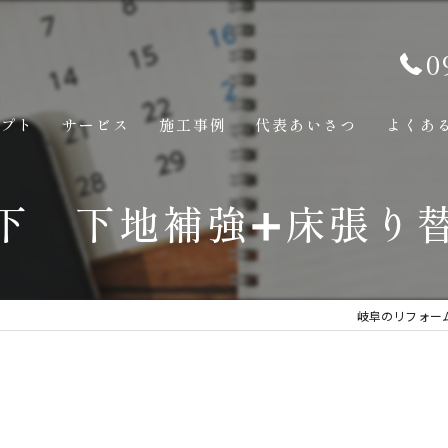
0
セプト
サービス
施工事例
代表あいさつ
よくあ
下 下地補強➕床張り
岐阜のリフォー