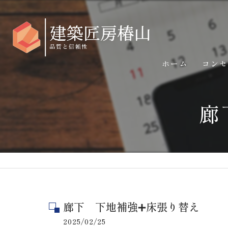
ホーム
コン
廊
廊下 下地補強➕床張り替え
2025/02/25