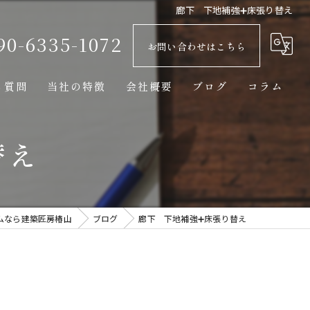
廊下 下地補強➕床張り替え
90-6335-1072
お問い合わせはこちら
る質問
当社の特徴
会社概要
ブログ
コラム
羽島郡笠松町のリフォーム
替え
羽島市のリフォーム
名古屋市のリフォーム
ムなら建築匠房椿山
ブログ
廊下 下地補強➕床張り替え
水回り
外壁塗装